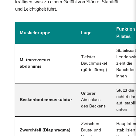
kräftigen, was zu einem Gefühl von Stärke, Stabilität
und Leichtigkeit führt.
Funktion
Muskelgruppe
Lage
Pilates
Stabilisier
Tiefster
Lendenwir
M. transversus
Bauchmuskel
zieht die
abdominis
(gürtelförmig)
Bauchdec
innen
Stützt die
Unterer
richtet da
Beckenbodenmuskulatur
Abschluss
auf, stabil
des Beckens
unten
Zwischen
Hauptate
Zwerchfell (Diaphragma)
Brust- und
stabilisier