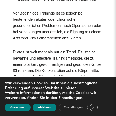
Vor Beginn des Trainings ist es jedoch bei
bestehenden akuten oder chronischen
gesundheitlichen Problemen, nach Operationen oder
bei Verletzungen unerlässlich, die Eignung mit einem
Arzt oder Physiotherapeuten abzuklären.
Pilates ist weit mehr als nur ein Trend. Es ist eine
bewährte und effektive Trainingsmethode, die zu
einem starken, geschmeidigen und gesunden Körper
führen kann. Die Konzentration auf die Körpermitte,
die präzise Ausführung der Übungen und die
Wir verwenden Cookies, um Ihnen die bestmögliche
bewusste Atmung machen Pilates zu einem
Erfahrung auf unserer Website zu bieten.
ganzheitlichen Erlebnis für Körper und Geist. Es ist
Weitere Informationen darüber, welche Cookies wir
ein Weg zu mehr Körperbewusstsein, einer besseren
verwenden, finden Sie in den
Einstellungen
.
Haltung und einem gesteigerten Wohlbefinden. Die
Close GDPR 
Annehmen
Ablehnen
Einstellungen
sanfte und dennoch fordernde Natur des Trainings
macht es zu einer idealen Bewegungsform für