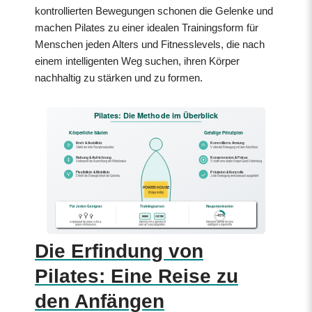
kontrollierten Bewegungen schonen die Gelenke und
machen Pilates zu einer idealen Trainingsform für
Menschen jeden Alters und Fitnesslevels, die nach
einem intelligenten Weg suchen, ihren Körper
nachhaltig zu stärken und zu formen.
Pilates: Die Methode im Überblick
Körperliche Säulen
Geistige Prinzipien
Kraft & Stabilität
Kontrollierte Atmung
Stärkt die tiefe Rumpfmuskulatur.
Verbindet Bewegung mit dem Atemfluss.
Haltung & Aufrichtung
Konzentration & Fokus
Verbessert die Ausrichtung der Wirbelsäule.
Schafft eine starke Körper-Geist-Verbindung.
Flexibilität & Mobilität
Präzision & Kontrolle
Erhöht die Beweglichkeit der Gelenke.
Jede Bewegung wird bewusst ausgeführt.
POWERHOUSE
(Körpermitte)
Für Jeden Geeignet
Trainingsarten
Hauptmotivation
~45%
Matte
Geräte
Anpassbar für jedes Alter &
Training mit Eigenwicht
trainieren primär für eine
jedes Fitnesslevel.
oder an Spezialgeräten.
kräftigere Körpermitte.
Die Erfindung von
Pilates: Eine Reise zu
den Anfängen