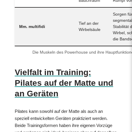
Bauchraum
Rumpf vo
Sorgen fü
segmenta
Tief an der
Mm. multifidi
Stabilität 
Wirbelsäule
Wirbel, s
die Bands
Die Muskeln des Powerhouse und ihre Hauptfunktion
Vielfalt im Training:
Pilates auf der Matte und
an Geräten
Pilates kann sowohl auf der Matte als auch an
speziell entwickelten Geräten praktiziert werden.
Beide Trainingsformen haben ihre eigenen Vorzüge