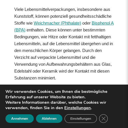
Viele Lebensmittelverpackungen, insbesondere aus
Kunststoff, können potenziell gesundheitsschädliche
Stoffe wie
Weichmacher (Phthalate)
oder
Bisphenol A
(BPA)
enthalten. Diese können unter bestimmten
Bedingungen, wie Hitze oder Kontakt mit fetthaltigen
Lebensmitteln, auf die Lebensmittel übergehen und in
den menschlichen Körper gelangen. Durch den
Verzicht auf verpackte Lebensmittel und die
Verwendung von Aufbewahrungsbehältern aus Glas,
Edelstahl oder Keramik wird der Kontakt mit diesen
Substanzen minimiert.
Wir verwenden Cookies, um Ihnen die bestmögliche
Mehr Nährstoffe durch frische
Erfahrung auf unserer Website zu bieten.
Weitere Informationen darüber, welche Cookies wir
und unverarbeitete
verwenden, finden Sie in den
Einstellungen
.
Lebensmittel
Close GDPR 
Annehmen
Ablehnen
Einstellungen