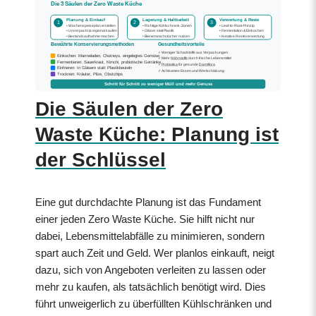
Die 3 Säulen der Zero Waste Küche
Planung & Einkauf
Lagerung & Haltbarkeit
Verwertung & Reste
1
2
3
• Wochenspeiseplan erstellen
• Richtige Kühlschrank-Zonen
• Leaf-to-Root-Prinzip
• Unverpackt & regional kaufen
• Gläser statt Plastik
• Fermentation & Einkochen
• Bestandsaufnahme machen
• Bienenwachstücher nutzen
• Kreative Resteverwertung
Bewährte Konservierungsmethoden
Gesundheitsvorteile
✓ Weniger Schadstoffe aus Verpackungen
Einkochen: Marmeladen, Chutneys, eingelegtes Gemüse
✓ Mehr
Nährstoffe
durch frische Lebensmittel
Fermentieren: Sauerkraut, Kimchi, probiotische Getränke
✓
Probiotika
für gesunde
Darmflora
Einfrieren: In Gläsern statt Plastikbeuteln
✓ Achtsames Essen und Wertschätzung
Trocknen: Kräuter, Pilze, Obstchips
Schritt für Schritt zu weniger Müll und mehr Genuss
Die Säulen der Zero
Waste Küche: Planung ist
der Schlüssel
Eine gut durchdachte Planung ist das Fundament
einer jeden Zero Waste Küche. Sie hilft nicht nur
dabei, Lebensmittelabfälle zu minimieren, sondern
spart auch Zeit und Geld. Wer planlos einkauft, neigt
dazu, sich von Angeboten verleiten zu lassen oder
mehr zu kaufen, als tatsächlich benötigt wird. Dies
führt unweigerlich zu überfüllten Kühlschränken und